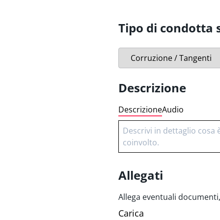
Sicurezza dei trasporti
Sicurezza dei prodotti
Tipo di condotta 
Molestie sessuali
Molestie sul posto di la
Proprietà intellettuale
Descrizione
Descrizione
Audio
Allegati
Allega eventuali documenti, 
Carica