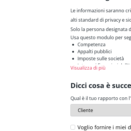
Le informazioni saranno cri
alti standard di privacy e s
Solo la persona designata d
Usa questo modulo per segn
Competenza
Appalti pubblici
Imposte sulle società
Interessi finanziari dell
Visualizza di più
Prevenzione del riciclag
terroristiche.
Dicci cosa è succ
Radioprotezione e sicur
Protezione ambientale
Qual è il tuo rapporto con l
Protezione clienti
Tutela dei dati personali
Salute pubblica
Sicurezza delle reti e de
Voglio fornire i miei d
Sicurezza alimentare