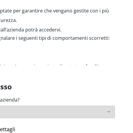
ptate per garantire che vengano gestite con i più
icurezza.
all’azienda potrà accedervi.
alare i seguenti tipi di comportamenti scorretti:
'Unione (spese, riscossione di entrate e fondi)
gio di denaro/finanziamento di attività
esso
ezza nucleare
'azienda?
 e della privacy
i sistemi informativi
ettagli